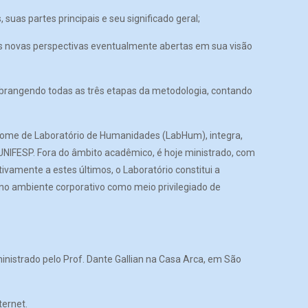
suas partes principais e seu significado geral;
as novas perspectivas eventualmente abertas em sua visão
 abrangendo todas as três etapas da metodologia, contando
o nome de Laboratório de Humanidades (LabHum), integra,
 UNIFESP. Fora do âmbito acadêmico, é hoje ministrado, com
vamente a estes últimos, o Laboratório constitui a
o no ambiente corporativo como meio privilegiado de
nistrado pelo Prof. Dante Gallian na Casa Arca, em São
ternet.