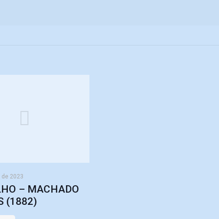
o de 2023
LHO – MACHADO
S (1882)