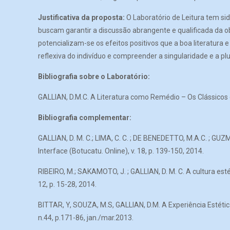
Justificativa da proposta:
O Laboratório de Leitura tem si
buscam garantir a discussão abrangente e qualificada da ob
potencializam-se os efeitos positivos que a boa literatura
reflexiva do indivíduo e compreender a singularidade e a 
Bibliografia sobre o Laboratório:
GALLIAN, D.M.C. A Literatura como Remédio – Os Clássicos e
Bibliografia complementar:
GALLIAN, D. M. C.; LIMA, C. C. ; DE BENEDETTO, M.A.C. ; 
Interface (Botucatu. Online), v. 18, p. 139-150, 2014.
RIBEIRO, M.; SAKAMOTO, J. ; GALLIAN, D. M. C. A cultura e
12, p. 15-28, 2014.
BITTAR, Y, SOUZA, M.S, GALLIAN, D.M. A Experiência Estét
n.44, p.171-86, jan./mar.2013.