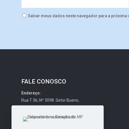
Salvar meus dados neste navegador para a próxima 
FALE CONOSCO
Endereço:
Rua T 36, Nº 3098. Setor Bueno,
Ed. Toulouse. Ap. 100
CEP: 74.223-052, Goiânia-GO
Email: