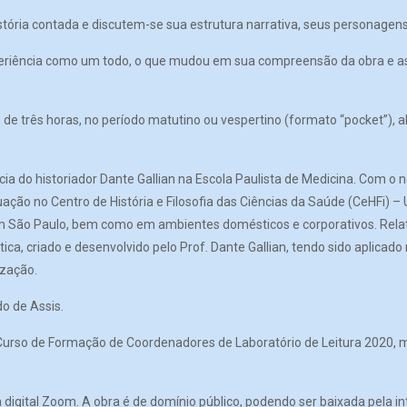
tória contada e discutem-se sua estrutura narrativa, seus personagens, 
 experiência como um todo, o que mudou em sua compreensão da obra e 
de três horas, no período matutino ou vespertino (formato “pocket”),
ncia do historiador Dante Gallian na Escola Paulista de Medicina. Com 
ação no Centro de História e Filosofia das Ciências da Saúde (CeHFi) –
em São Paulo, bem como em ambientes domésticos e corporativos. Relati
ica, criado e desenvolvido pelo Prof. Dante Gallian, tendo sido aplicad
zação.
o de Assis.
Curso de Formação de Coordenadores de Laboratório de Leitura 2020, mi
igital Zoom. A obra é de domínio público, podendo ser baixada pela in