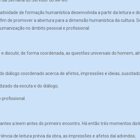
te da Semana do Servidor do MPGO.
atividade de formação humanística desenvolvida a partir da leitura e dis
fim de promover a abertura para a dimensão humanística da cultura. S
 humanização no âmbito pessoal e profissional.
 e discutir, de forma coordenada, as questões universais do homem, al
 diálogo coordenado acerca de afetos, impressões e ideias, suscitado pe
dizado da escuta e do diálogo;
 profissional.
antes a leem antes do primeiro encontro. Há então três momentos disti
riência de leitura prévia da obra, as impressões e afetos daí advindos;