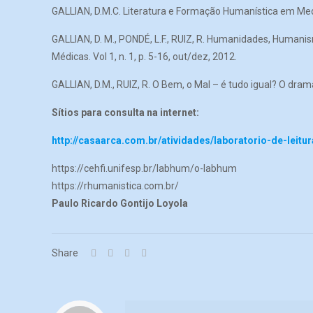
GALLIAN, D.M.C. Literatura e Formação Humanística em Medi
GALLIAN, D. M., PONDÉ, L.F., RUIZ, R. Humanidades, Humani
Médicas. Vol 1, n. 1, p. 5-16, out/dez, 2012.
GALLIAN, D.M., RUIZ, R. O Bem, o Mal – é tudo igual? O dr
Sítios para consulta na internet:
http://casaarca.com.br/atividades/laboratorio-de-leitur
https://cehfi.unifesp.br/labhum/o-labhum
https://rhumanistica.com.br/
Paulo Ricardo Gontijo Loyola
Share