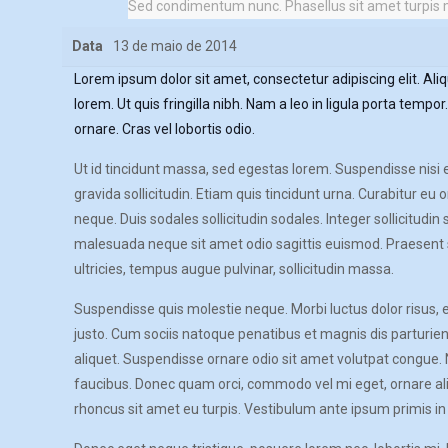
Sed condimentum nunc. Phasellus sit amet turpis met
Data
13 de maio de 2014
Lorem ipsum dolor sit amet, consectetur adipiscing elit. A
lorem. Ut quis fringilla nibh. Nam a leo in ligula porta tem
ornare. Cras vel lobortis odio.
Ut id tincidunt massa, sed egestas lorem. Suspendisse nisi 
gravida sollicitudin. Etiam quis tincidunt urna. Curabitur eu 
neque. Duis sodales sollicitudin sodales. Integer sollicitudi
malesuada neque sit amet odio sagittis euismod. Praesent 
ultricies, tempus augue pulvinar, sollicitudin massa.
Suspendisse quis molestie neque. Morbi luctus dolor risus, e
justo. Cum sociis natoque penatibus et magnis dis parturien
aliquet. Suspendisse ornare odio sit amet volutpat congue.
faucibus. Donec quam orci, commodo vel mi eget, ornare aliq
rhoncus sit amet eu turpis. Vestibulum ante ipsum primis in f