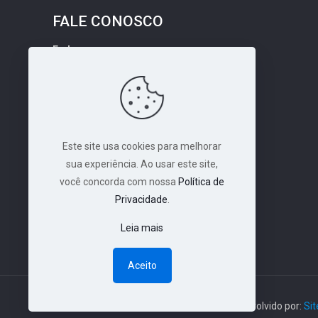
FALE CONOSCO
Endereço:
Rua T 36, Nº 3098. Setor Bueno,
Ed. Toulouse. Ap. 100
CEP: 74.223-052, Goiânia-GO
Email:
Este site usa cookies para melhorar
gontijoloyola@yahoo.com.br
sua experiência. Ao usar este site,
WhatsApp:
você concorda com nossa
Política de
+55 (62) 3251-7910
Privacidade
.
Leia mais
Aceito
© 2026 Todos os direitos reservados | Desenvolvido por:
Sit