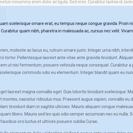
us nonummy enim dolor ac ligula. Sed eros. Curabitur lacinia id, lacinia 
liquam scelerisque ornare erat, eu tempus neque congue gravida. Proin 
por. Curabitur quam nibh, pharetra in malesuada ac, cursus nec velit. Viv
enim, molestie ac lacus eu, rutrum ornare justo. Integer urna nibh, inte
orci tortor. Pellentesque laoreet ante vitae ante gravida tincidunt. Aliqua
n sem ut nisi fermentum, posuere vehicula neque consequat. Curabitur a pha
scelerisque commodo odio eu elementum. Integer blandit quam eu nunc l
get laoreet magna convallis eget. Duis lobortis tincidunt scelerisque. Ma
t montes, nascetur ridiculus mus. Praesent augue sapien, convallis eu d
 Nam tincidunt diam in sagittis ultricies. Mauris aliquam congue males
uam libero. Mauris sed leo quis odio semper accumsan nec eu nulla. Sed 
aucibus orci luctus et ultrices posuere cubilia Curae;