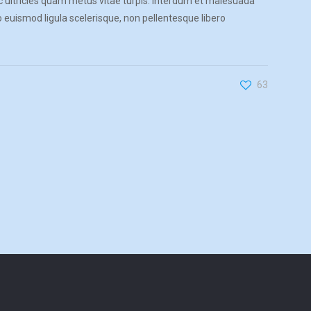
nec ultricies quam metus vitae turpis. Interdum et malesuada
eo euismod ligula scelerisque, non pellentesque libero
63