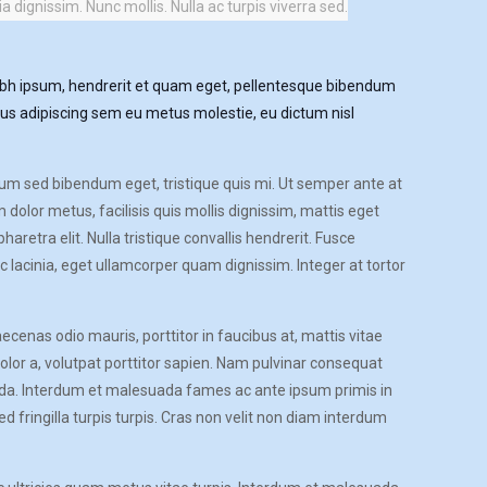
dignissim. Nunc mollis. Nulla ac turpis viverra sed.
nibh ipsum, hendrerit et quam eget, pellentesque bibendum
amus adipiscing sem eu metus molestie, eu dictum nisl
rdum sed bibendum eget, tristique quis mi. Ut semper ante at
m dolor metus, facilisis quis mollis dignissim, mattis eget
retra elit. Nulla tristique convallis hendrerit. Fusce
acinia, eget ullamcorper quam dignissim. Integer at tortor
ecenas odio mauris, porttitor in faucibus at, mattis vitae
olor a, volutpat porttitor sapien. Nam pulvinar consequat
uada. Interdum et malesuada fames ac ante ipsum primis in
fringilla turpis turpis. Cras non velit non diam interdum