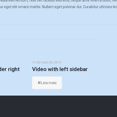
Nulla elementum, felis vel facilisis eleifend, neque ante viverra dolor, 
 eget elit ornare mattis. Nullam eget pulvinar dui. Curabitur ultricies l
13 de maio de 2014
der right
Video with left sidebar
Leia mais