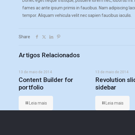
Donec eget neque tristique, posuere lorem nec, lobortis mi. 
fames ac ante ipsum primis in faucibus. Nam adipiscing lacus
tempor. Aliquam vehicula velit nec sapien faucibus iaculis.
Share
Artigos Relacionados
13 de maio de 2014
13 de maio de 2014
Content Builder for
Revolution sli
portfolio
sidebar
Leia mais
Leia mais