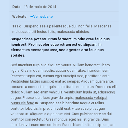
Data
13 de maio de 2014
Website
Ver website
Task
Suspendisse a pellentesque dui, non felis. Maecenas
malesuada elit lectus felis, malesuada ultricies.
Suspendisse potenti. Proin fermentum odio vitae faucibus
hendrerit. Proin scelerisque rutrum est eu aliquam. In
elementum consequat urna, nec egestas erat faucibus
sodales.
Sed tincidunt turpis id aliquam varius. Nullam hendrerit libero
ligula. Cras in quam iaculis, auctor quam vitae, interdum sem.
Praesent turpis est, cursus eget suscipit sed, porttitor a ante.
Vestibulum luctus suscipit erat ac semper. Aliquam quam ante,
posuere a consectetur quis, sollicitudin non metus. Donec eu elit
dolor. Nullam sed enim vehicula, vestibulum ligula ut, adipiscing
augue. Praesent ultrices gravida turpis,
malesuada volutpat
purus eleifend
in. Suspendisse bibendum neque et tellus
porttitor lobortis. In pretium velit erat, vitae suscipit augue
volutpat ut. Aliquam a dignissim nisi. Cras pulvinar ante ac dui
porttitor consectetur. Cras rhoncus eget nisi et gravida. Duis
tincidunt vel nunc non sodales. Fusce blandit ultrices ipsum, ac