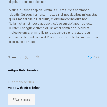
dapibus lacus sodales non.
Mauris in ultrices sapien. Vivamus eu eros ut elit commodo
lobortis. Quisque fermentum lectus nisl, nec dapibus mi egestas
quis. Cras faucibus nisi purus, et dictum leo tincidunt non.
Nullam sit amet neque at odio tristique suscipit nec nec justo.
Curabitur congue eleifend dui sit amet commodo. Morbi at
molestie turpis, et fringilla purus. Duis quis turpis vitae ipsum
venenatis eleifend eu a nisl. Proin non eros molestie, rutrum dolor
quis, suscipit nunc.
Share
199
Artigos Relacionados
13 de maio de 2014
Video with left sidebar
Leia mais