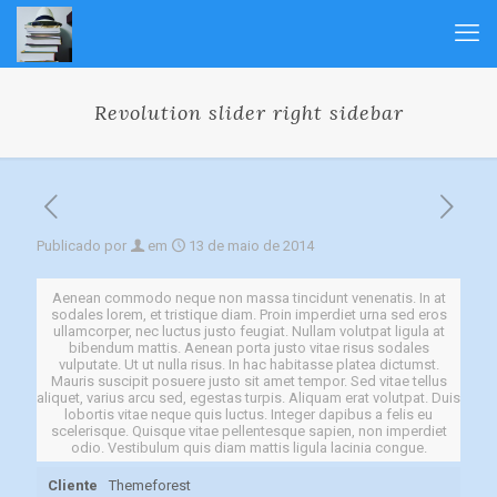
Revolution slider right sidebar
Publicado por
em
13 de maio de 2014
Aenean commodo neque non massa tincidunt venenatis. In at
sodales lorem, et tristique diam. Proin imperdiet urna sed eros
ullamcorper, nec luctus justo feugiat. Nullam volutpat ligula at
bibendum mattis. Aenean porta justo vitae risus sodales
vulputate. Ut ut nulla risus. In hac habitasse platea dictumst.
Mauris suscipit posuere justo sit amet tempor. Sed vitae tellus
aliquet, varius arcu sed, egestas turpis. Aliquam erat volutpat. Duis
lobortis vitae neque quis luctus. Integer dapibus a felis eu
scelerisque. Quisque vitae pellentesque sapien, non imperdiet
odio. Vestibulum quis diam mattis ligula lacinia congue.
Cliente
Themeforest